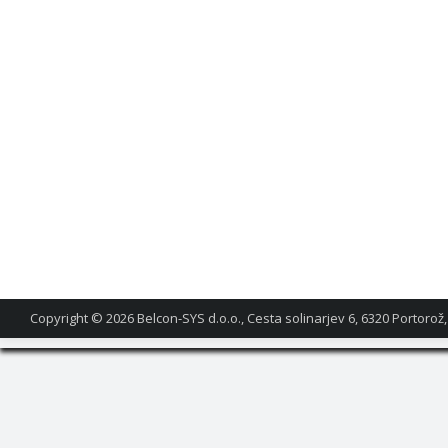
Copyright © 2026
Belcon-SYS d.o.o., Cesta solinarjev 6, 6320 Portorož,