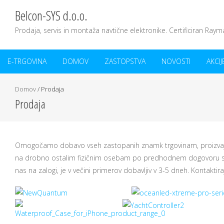
Belcon-SYS d.o.o.
Prodaja, servis in montaža navtične elektronike. Certificiran Raym
E-TRGOVINA
DOMOV
ZASTOPSTVA
NOVOSTI
AKCIJ
Domov
/
Prodaja
Prodaja
Omogočamo dobavo vseh zastopanih znamk trgovinam, proizvajal
na drobno ostalim fizičnim osebam po predhodnem dogovoru s p
nas na zalogi, je v večini primerov dobavljiv v 3-5 dneh. Kontakti