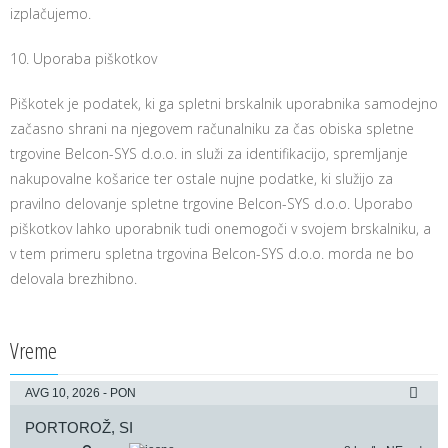
izplačujemo.
10. Uporaba piškotkov
Piškotek je podatek, ki ga spletni brskalnik uporabnika samodejno
začasno shrani na njegovem računalniku za čas obiska spletne
trgovine Belcon-SYS d.o.o. in služi za identifikacijo, spremljanje
nakupovalne košarice ter ostale nujne podatke, ki služijo za
pravilno delovanje spletne trgovine Belcon-SYS d.o.o. Uporabo
piškotkov lahko uporabnik tudi onemogoči v svojem brskalniku, a
v tem primeru spletna trgovina Belcon-SYS d.o.o. morda ne bo
delovala brezhibno.
Vreme
AVG 10, 2026 - PON
PORTOROŽ, SI