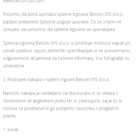
www.belcon-sys.com
Prosimo, da pred uporabo spletne trgovine Belcon-SYS d.o.o.
pazljivo preberete Splošne pogoje uporabe. Če se z njimi ne
strinjate, vas prosimo, da spletne trgovine ne uporabljate.
Spletna trgovina Belcon-SYS d.o.o. si pridržuje možnost napak pri
cenah izdelkov, opisih, tehničnih specifikacijah in ne prevzemamo
odgovornosti ali jamstva za točnost informacij. Vse fotografije so
simbolične.
2. Postopek nakupa v spletni trgovini Belcon-SYS d.o.o.
Naročilo nakupa je razdeljeno na dva koraka in se sklepa v
slovenskem ali angleškem jeziku ter ni zavezujoče, saj je to le
osnova za predračun ki ga pošljemo naročniku v pregled in
plačilo.
1. korak