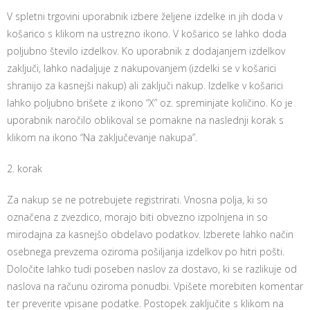
V spletni trgovini uporabnik izbere željene izdelke in jih doda v
košarico s klikom na ustrezno ikono. V košarico se lahko doda
poljubno število izdelkov. Ko uporabnik z dodajanjem izdelkov
zaključi, lahko nadaljuje z nakupovanjem (izdelki se v košarici
shranijo za kasnejši nakup) ali zaključi nakup. Izdelke v košarici
lahko poljubno brišete z ikono “X” oz. spreminjate količino. Ko je
uporabnik naročilo oblikoval se pomakne na naslednji korak s
klikom na ikono “Na zaključevanje nakupa”.
2. korak
Za nakup se ne potrebujete registrirati. Vnosna polja, ki so
označena z zvezdico, morajo biti obvezno izpolnjena in so
mirodajna za kasnejšo obdelavo podatkov. Izberete lahko način
osebnega prevzema oziroma pošiljanja izdelkov po hitri pošti.
Določite lahko tudi poseben naslov za dostavo, ki se razlikuje od
naslova na računu oziroma ponudbi. Vpišete morebiten komentar
ter preverite vpisane podatke. Postopek zaključite s klikom na