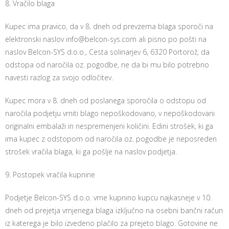
8. Vračilo blaga
Kupec ima pravico, da v 8. dneh od prevzema blaga sporoči na
elektronski naslov info@belcon-sys.com ali pisno po pošti na
naslov Belcon-SYS d.o.o., Cesta solinarjev 6, 6320 Portorož, da
odstopa od naročila oz. pogodbe, ne da bi mu bilo potrebno
navesti razlog za svojo odločitev.
Kupec mora v 8. dneh od poslanega sporočila o odstopu od
naročila podjetju vrniti blago nepoškodovano, v nepoškodovani
originalni embalaži in nespremenjeni količini. Edini strošek, ki ga
ima kupec z odstopom od naročila oz. pogodbe je neposreden
strošek vračila blaga, ki ga pošlje na naslov podjetja.
9. Postopek vračila kupnine
Podjetje Belcon-SYS d.o.o. vrne kupnino kupcu najkasneje v 10.
dneh od prejetja vrnjenega blaga izključno na osebni bančni račun
iz katerega je bilo izvedeno plačilo za prejeto blago. Gotovine ne