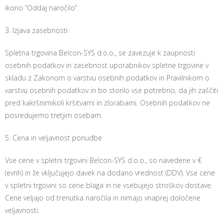
ikono “Oddaj naročilo”
3. Izjava zasebnosti
Spletna trgovina Belcon-SYS d.o.o., se zavezuje k zaupnosti
osebnih podatkov in zasebnost uporabnikov spletne trgovine v
skladu z Zakonom o varstvu osebnih podatkov in Pravilnikom o
varstvu osebnih podatkov in bo storilo vse potrebno, da jih zaščiti
pred kakršnimikoli kršitvami in zlorabami. Osebnih podatkov ne
posredujemo tretjim osebam.
5. Cena in veljavnost ponudbe
Vse cene v spletni trgovini Belcon-SYS d.o.o., so navedene v €
(evrih) in že vključujejo davek na dodano vrednost (DDV). Vse cene
v spletni trgovini so cene blaga in ne vsebujejo stroškov dostave.
Cene veljajo od trenutka naročila in nimajo vnaprej določene
veljavnosti.