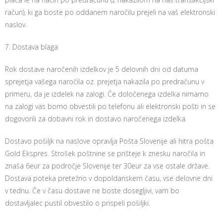
račun), ki ga boste po oddanem naročilu prejeli na vaš elektronski
naslov.
7. Dostava blaga
Rok dostave naročenih izdelkov je 5 delovnih dni od datuma
sprejetja vašega naročila oz. prejetja nakazila po predračunu v
primeru, da je izdelek na zalogi. Če določenega izdelka nimamo
na zalogi vas bomo obvestili po telefonu ali elektronski pošti in se
dogovorili za dobavni rok in dostavo naročenega izdelka.
Dostavo pošiljk na naslove opravlja Pošta Slovenije ali hitra pošta
Gold Ekspres. Strošek poštnine se prišteje k znesku naročila in
znaša 6eur za področje Slovenije ter 30eur za vse ostale države.
Dostava poteka pretežno v dopoldanskem času, vse delovne dni
v tednu. Če v času dostave ne boste dosegljivi, vam bo
dostavljalec pustil obvestilo o prispeli pošiljki.