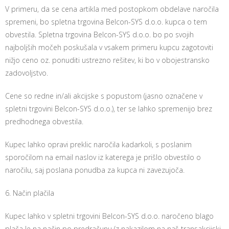
V primeru, da se cena artikla med postopkom obdelave naročila
spremeni, bo spletna trgovina Belcon-SYS d.o.o. kupca o tem
obvestila. Spletna trgovina Belcon-SYS d.o.o. bo po svojih
najboljših močeh poskušala v vsakem primeru kupcu zagotoviti
nižjo ceno oz. ponuditi ustrezno rešitev, ki bo v obojestransko
zadovoljstvo.
Cene so redne in/ali akcijske s popustom (jasno označene v
spletni trgovini Belcon-SYS d.o.o.), ter se lahko spremenijo brez
predhodnega obvestila.
Kupec lahko opravi preklic naročila kadarkoli, s poslanim
sporočilom na email naslov iz katerega je prišlo obvestilo o
naročilu, saj poslana ponudba za kupca ni zavezujoča.
6. Način plačila
Kupec lahko v spletni trgovini Belcon-SYS d.o.o. naročeno blago
plača le na način po predračunu (z nakazilom na naš transakcijski